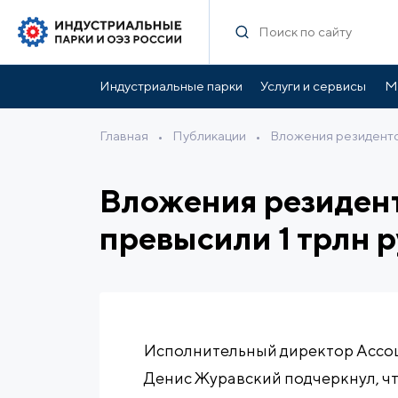
Индустриальные парки
Услуги и сервисы
М
Главная
•
Публикации
•
Вложения резиденто
Вложения резидент
превысили 1 трлн 
Исполнительный директор Ассо
Денис Журавский подчеркнул, ч