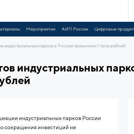
атериалы
Мероприятия
АИП России
Цифровые продук
в индустриальных парков в России превысили 1 трлн рублей
ов индустриальных парко
рублей
циации индустриальных парков России
то сокращения инвестиций не