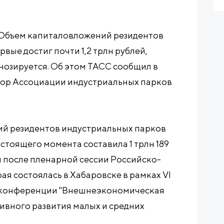
 Объем капиталовложений резидентов
вые достиг почти 1,2 трлн рублей,
нозируется. Об этом ТАСС сообщил в
ор Ассоциации индустриальных парков
й резидентов индустриальных парков
астоящего момента составила 1 трлн 189
й после пленарной сессии Российско-
ая состоялась в Хабаровске в рамках VI
 конференции "Внешнеэкономическая
ивного развития малых и средних