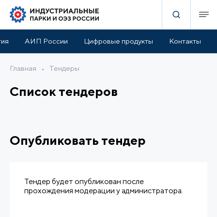
тия
АИП России
Цифровые продукты
Контакты
Главная
•
Тендеры
Список тендеров
Опубликовать тендер
Тендер будет опубликован после
прохождения модерации у администратора.