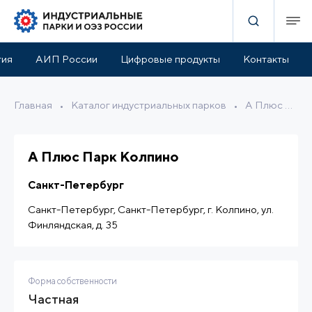
актеристики
Инфраструктура парка
Расположение
тия
АИП России
Цифровые продукты
Контакты
Главная
•
Каталог индустриальных парков
•
А Плюс Парк Колпино
А Плюс Парк Колпино
Санкт-Петербург
Санкт-Петербург, Санкт-Петербург, г. Колпино, ул.
Финляндская, д. 35
Форма собственности
Частная