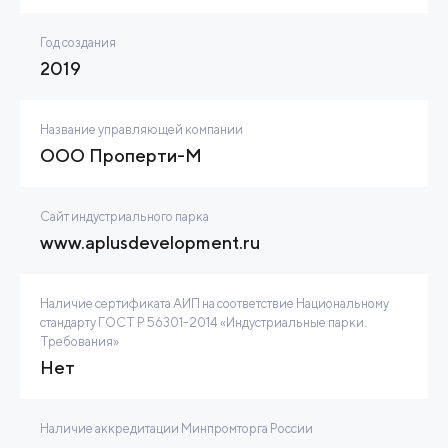
Год создания
2019
Название управляющей компании
ООО Проперти-М
Сайт индустриального парка
www.aplusdevelopment.ru
Наличие сертификата АИП на соответствие Национальному
стандарту ГОСТ Р 56301-2014 «Индустриальные парки.
Требования»
Нет
Наличие аккредитации Минпромторга России