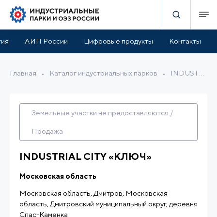
Льготы и поддержка
Расположение
Описание
тия
АИП России
Цифровые продукты
Контакты
Главная
•
Каталог индустриальных парков
•
INDUSTRIAL CITY «КЛЮЧ»
Земельные участки не предоставляются /
Продажа
INDUSTRIAL CITY «КЛЮЧ»
Московская область
Московская область, Дмитров, Московская
область, Дмитровский муниципальный округ, деревня
Спас-Каменка