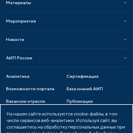
Материалы
Услуги по локализации
Издания АИП
Мероприятия
Публикации СМИ и статьи
Мероприятия АИП
Материалы мероприятий
Новости
Мероприятия отрасли
Новости АИП
Нормативные правовые акты
АИП России
Новости отрасли
Образцы документов
Органы управления
Мониторинг
Аналитика
Сертификация
Члены ассоциации
Инвестиционный мониторинг
Возможности портала
База знаний АИП
Услуги ассоциации
Вакансии отрасли
Публикации
Документы АИП
Медиатека
На нашем сайте используются cookie-файлы, в том
Тендеры
Партнеры ассоциации
числе сервисов веб-аналитики. Используя сайт, вы
Членство в АИП
Войти в личный кабинет
Фото и видео
соглашаетесь на обработку персональных данных при