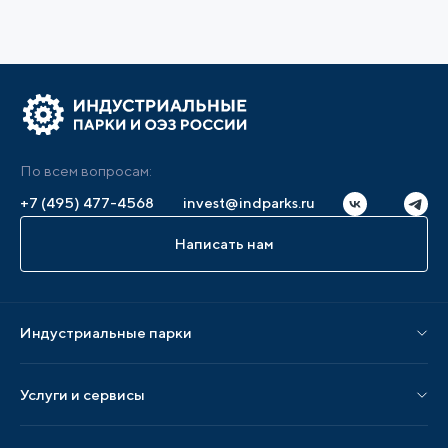
По всем вопросам:
+7 (495) 477-4568
invest@indparks.ru
Написать нам
Индустриальные парки
Парки по статусу
Услуги и сервисы
Парки по регионам
Услуги Ассоциации