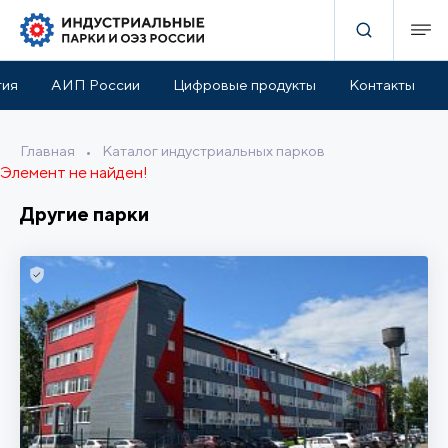
тия
АИП России
Цифровые продукты
Контакты
Главная
•
Каталог индустриальных парков
Элемент не найден!
Другие парки