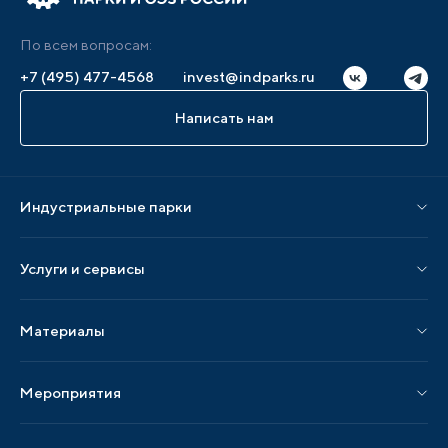
По всем вопросам:
+7 (495) 477-4568
invest@indparks.ru
Написать нам
Индустриальные парки
Парки по статусу
Услуги и сервисы
Парки по регионам
Услуги Ассоциации
Материалы
Услуги по локализации
Издания АИП
Мероприятия
Публикации СМИ и статьи
Мероприятия АИП
Материалы мероприятий