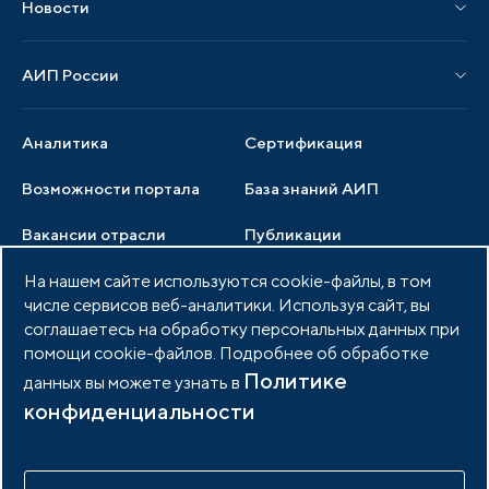
Новости
Мероприятия отрасли
Новости АИП
Нормативные правовые акты
АИП России
Новости отрасли
Образцы документов
Органы управления
Мониторинг
Аналитика
Сертификация
Члены ассоциации
Инвестиционный мониторинг
Возможности портала
База знаний АИП
Услуги ассоциации
Вакансии отрасли
Публикации
Документы АИП
Медиатека
На нашем сайте используются cookie-файлы, в том
Тендеры
Партнеры ассоциации
числе сервисов веб-аналитики. Используя сайт, вы
Членство в АИП
Войти в личный кабинет
Фото и видео
соглашаетесь на обработку персональных данных при
помощи cookie-файлов. Подробнее об обработке
Контакты
Политике
данных вы можете узнать в
конфиденциальности
© 2026 Портал индустриальных парков России
Политика обработки персональных данных