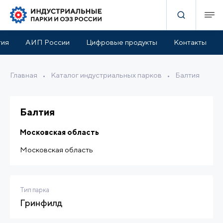
истики
Инфраструктура парка
Льготы и поддержка
тия
АИП России
Цифровые продукты
Контакты
Главная
•
Каталог индустриальных парков
•
Балтия
Балтия
Московская область
Московская область
Тип парка
Гринфилд