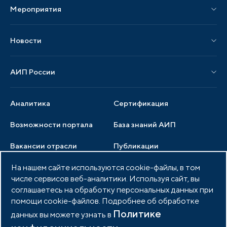
Мероприятия
Публикации СМИ и статьи
Мероприятия АИП
Материалы мероприятий
Новости
Мероприятия отрасли
Новости АИП
Нормативные правовые акты
АИП России
Новости отрасли
Образцы документов
Органы управления
Мониторинг
Аналитика
Сертификация
Члены ассоциации
Инвестиционный мониторинг
Возможности портала
База знаний АИП
Услуги ассоциации
Вакансии отрасли
Публикации
Документы АИП
Медиатека
На нашем сайте используются cookie-файлы, в том
Тендеры
Партнеры ассоциации
числе сервисов веб-аналитики. Используя сайт, вы
Членство в АИП
Войти в личный кабинет
Фото и видео
соглашаетесь на обработку персональных данных при
помощи cookie-файлов. Подробнее об обработке
Контакты
Политике
данных вы можете узнать в