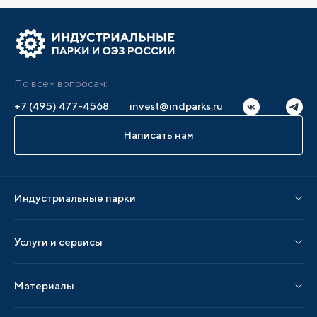
По всем вопросам:
+7 (495) 477-4568
invest@indparks.ru
Написать нам
Индустриальные парки
Парки по статусу
Услуги и сервисы
Парки по регионам
Услуги Ассоциации
Материалы
Услуги по локализации
Издания АИП