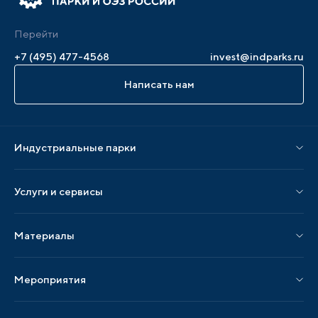
Перейти
+7 (495) 477-4568
invest@indparks.ru
Написать нам
Индустриальные парки
Парки по статусу
Услуги и сервисы
Парки по регионам
Услуги Ассоциации
Материалы
Услуги по локализации
Издания АИП
Мероприятия
Публикации СМИ и статьи
Мероприятия АИП
Материалы мероприятий