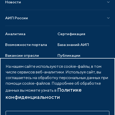
Новости
Мероприятия отрасли
Новости АИП
Нормативные правовые акты
АИП России
Новости отрасли
Образцы документов
Органы управления
Мониторинг
Аналитика
Сертификация
Члены ассоциации
Инвестиционный мониторинг
Возможности портала
База знаний АИП
Услуги ассоциации
Вакансии отрасли
Публикации
Документы АИП
Медиатека
На нашем сайте используются cookie-файлы, в том
Тендеры
Партнеры ассоциации
числе сервисов веб-аналитики. Используя сайт, вы
Членство в АИП
Войти в личный кабинет
Фото и видео
соглашаетесь на обработку персональных данных при
помощи cookie-файлов. Подробнее об обработке
Контакты
Политике
данных вы можете узнать в
конфиденциальности
© 2026 Портал индустриальных парков России
Политика обработки персональных данных