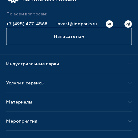
По всем вопросам:
+7 (495) 477-4568
invest@indparks.ru
Написать нам
Индустриальные парки
Парки по статусу
Услуги и сервисы
Парки по регионам
Услуги Ассоциации
Материалы
Услуги по локализации
Издания АИП
Мероприятия
Публикации СМИ и статьи
Мероприятия АИП
Материалы мероприятий