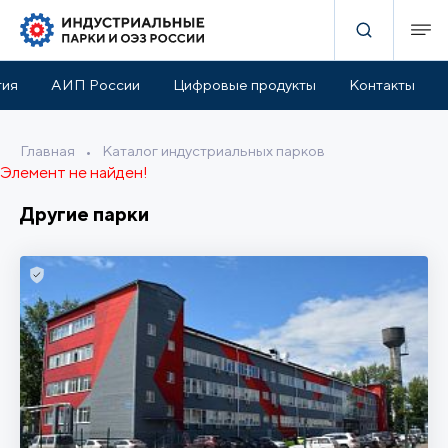
тия
АИП России
Цифровые продукты
Контакты
Главная
•
Каталог индустриальных парков
Элемент не найден!
Другие парки