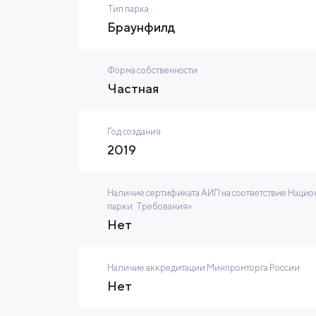
Тип парка
Браунфилд
Форма собственности
Частная
Год создания
2019
Наличие сертификата АИП на соответствие Нацио
парки. Требования»
Нет
Наличие аккредитации Минпромторга России
Нет