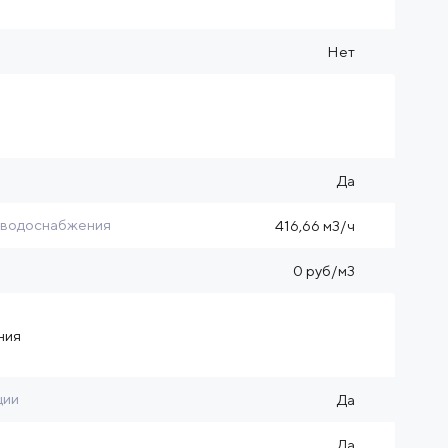
Нет
Да
 водоснабжения
416,66 м3/ч
0 руб/м3
ния
ции
Да
Да