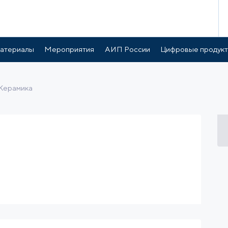
готы и поддержка
Расположение
атериалы
Мероприятия
АИП России
Цифровые продук
Керамика