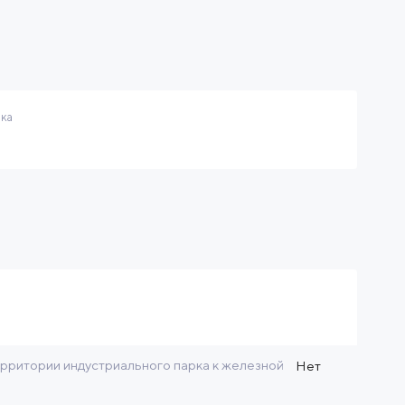
рка
рритории индустриального парка к железной
Нет