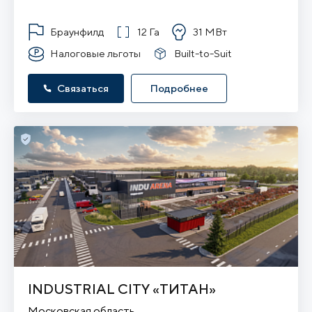
Браунфилд
12 Га
31 МВт
Налоговые льготы
Built-to-Suit
Связаться
Подробнее
INDUSTRIAL CITY «ТИТАН»
Московская область