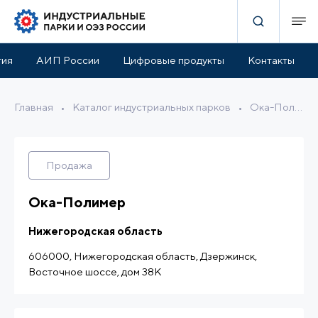
руктура парка
Льготы и поддержка
Расположение
тия
АИП России
Цифровые продукты
Контакты
Главная
•
Каталог индустриальных парков
•
Ока-Полимер
Продажа
Ока-Полимер
Нижегородская область
606000, Нижегородская область, Дзержинск,
Восточное шоссе, дом 38К