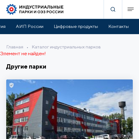
тия
АИП России
Цифровые продукты
Контакты
Главная
•
Каталог индустриальных парков
Элемент не найден!
Другие парки