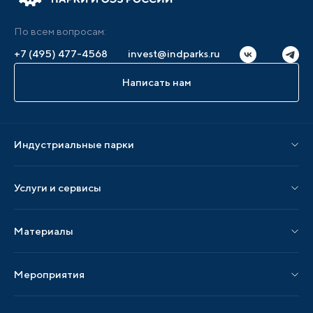
По всем вопросам:
+7 (495) 477-4568
invest@indparks.ru
Написать нам
Индустриальные парки
Парки по статусу
Услуги и сервисы
Парки по регионам
Услуги Ассоциации
Материалы
Услуги по локализации
Издания АИП
Мероприятия
Публикации СМИ и статьи
Мероприятия АИП
Материалы мероприятий