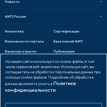
Новости
Мероприятия отрасли
Новости АИП
Нормативные правовые акты
АИП России
Новости отрасли
Образцы документов
Органы управления
Мониторинг
Аналитика
Сертификация
Члены ассоциации
Инвестиционный мониторинг
Возможности портала
База знаний АИП
Услуги ассоциации
Вакансии отрасли
Публикации
Документы АИП
Медиатека
На нашем сайте используются cookie-файлы, в том
Тендеры
Партнеры ассоциации
числе сервисов веб-аналитики. Используя сайт, вы
Членство в АИП
Войти в личный кабинет
Фото и видео
соглашаетесь на обработку персональных данных при
помощи cookie-файлов. Подробнее об обработке
Контакты
Политике
данных вы можете узнать в
конфиденциальности
© 2026 Портал индустриальных парков России
Политика обработки персональных данных