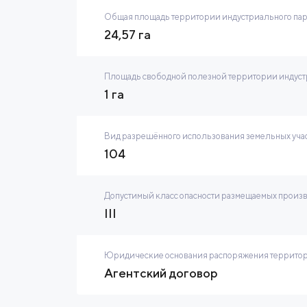
Общая площадь территории индустриального па
24,57 га
Площадь свободной полезной территории индустр
1 га
Вид разрешённого использования земельных учас
104
Допустимый класс опасности размещаемых произ
III
Юридические основания распоряжения территор
Агентский договор