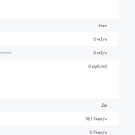
Нет
0 м3/ч
жения
0 м3/ч
0 руб/м3
Да
18,1 Гкал/ч
0 Гкал/ч