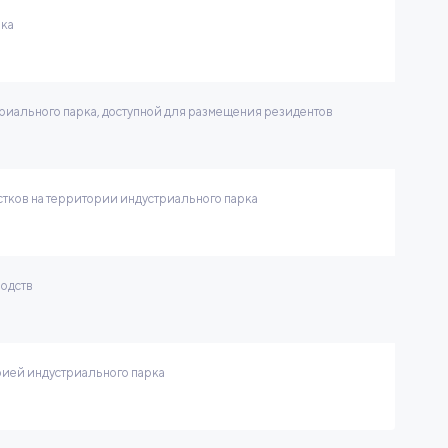
рка
иального парка, доступной для размещения резидентов
тков на территории индустриального парка
водств
ией индустриального парка