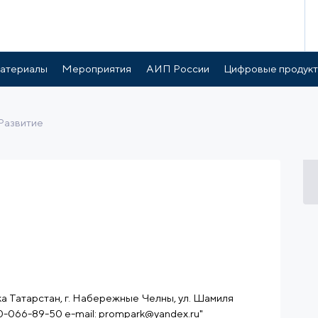
готы и поддержка
Расположение
атериалы
Мероприятия
АИП России
Цифровые продук
Развитие
ка Татарстан, г. Набережные Челны, ул. Шамиля
60-066-89-50 e-mail: prompark@yandex.ru"