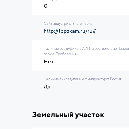
0
Сайт индустриального парка
http://tppzkam.ru/ru//
Наличие сертификата АИП на соответствие Нацио
парки. Требования»
Нет
Наличие аккредитации Минпромторга России
Да
Земельный участок