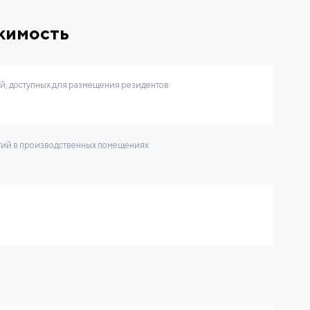
жимость
, доступных для размещения резидентов
тий в производственных помещениях