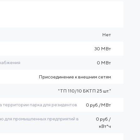
Нет
30 МВт
снабжения
0 МВт
Присоединение к внешним сетям
"ТП 110/10 БКТП 25 шт."
а территории парка для резидентов
0 руб./МВт
ию для промышленных предприятий в
0 руб./
кВт*ч