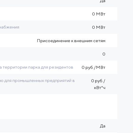
Да
0 МВт
снабжения
0 МВт
Присоединение к внешним сетям
0
а территории парка для резидентов
0 руб./МВт
ию для промышленных предприятий в
0 руб./
кВт*ч
Да