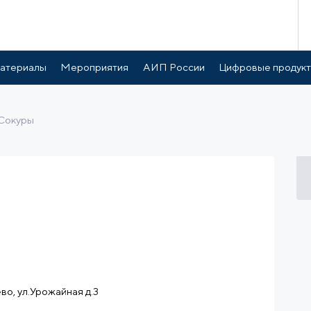
готы и поддержка
Расположение
атериалы
Мероприятия
АИП России
Цифровые продук
Сокуры
во, ул.Урожайная д.3