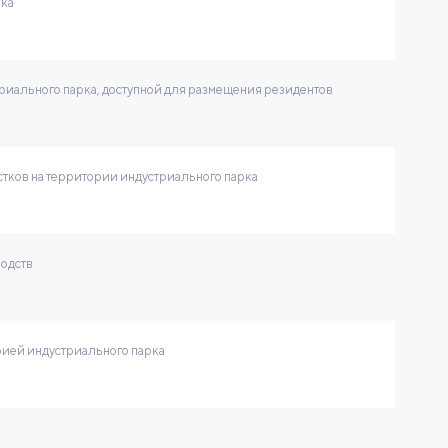
рка
иального парка, доступной для размещения резидентов
тков на территории индустриального парка
водств
ией индустриального парка