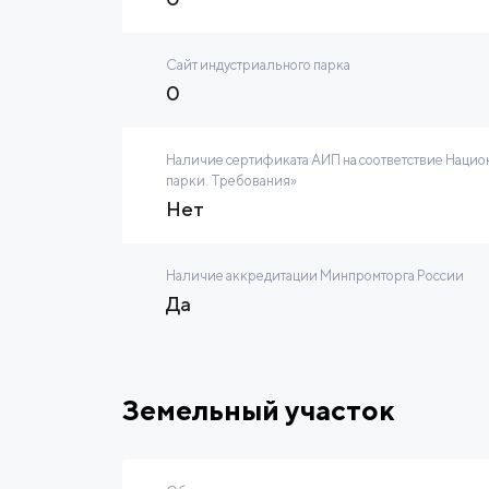
Сайт индустриального парка
0
Наличие сертификата АИП на соответствие Нацио
парки. Требования»
Нет
Наличие аккредитации Минпромторга России
Да
Земельный участок