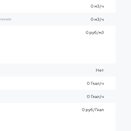
0 м3/ч
жения
0 м3/ч
0 руб/м3
Нет
0 Гкал/ч
0 Гкал/ч
0 руб/Гкал