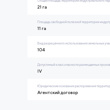
Общая площадь территории индустриального па
21 га
Площадь свободной полезной территории индустр
11 га
Вид разрешённого использования земельных учас
104
Допустимый класс опасности размещаемых произ
IV
Юридические основания распоряжения территор
Агентский договор