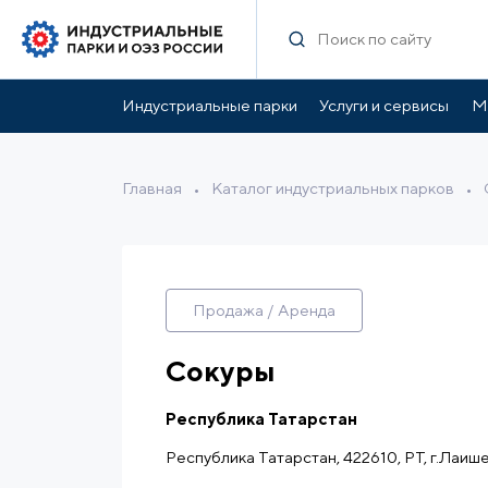
Характеристики
Инфраструктура парка
Ль
Индустриальные парки
Услуги и сервисы
М
Главная
•
Каталог индустриальных парков
•
Продажа / Аренда
Сокуры
Республика Татарстан
Республика Татарстан, 422610, РТ, г.Лаише