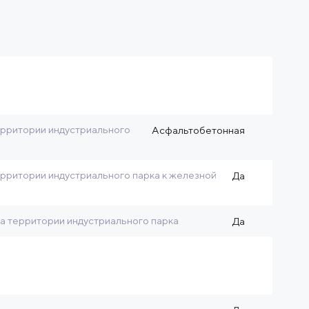
рритории индустриального
Асфальтобетонная
рритории индустриального парка к железной
Да
на территории индустриального парка
Да