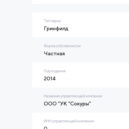
Тип парка
Гринфилд
Форма собственности
Частная
Год создания
2014
Название управляющей компании
ООО "УК "Сокуры"
ИНН управляющей компании
0