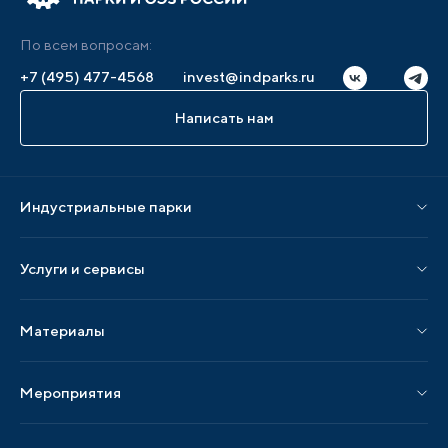
По всем вопросам:
+7 (495) 477-4568
invest@indparks.ru
Написать нам
Индустриальные парки
Парки по статусу
Услуги и сервисы
Парки по регионам
Услуги Ассоциации
Материалы
Услуги по локализации
Издания АИП
Мероприятия
Публикации СМИ и статьи
Мероприятия АИП
Материалы мероприятий