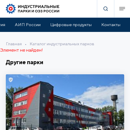
тия
АИП России
Цифровые продукты
Контакты
Главная
•
Каталог индустриальных парков
Элемент не найден!
Другие парки