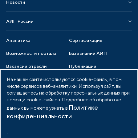
Новости
Мероприятия отрасли
Новости АИП
Нормативные правовые акты
АИП России
Новости отрасли
Образцы документов
Органы управления
Мониторинг
Аналитика
Сертификация
Члены ассоциации
Инвестиционный мониторинг
Возможности портала
База знаний АИП
Услуги ассоциации
Вакансии отрасли
Публикации
Документы АИП
Медиатека
На нашем сайте используются cookie-файлы, в том
Тендеры
Партнеры ассоциации
числе сервисов веб-аналитики. Используя сайт, вы
Членство в АИП
Войти в личный кабинет
Фото и видео
соглашаетесь на обработку персональных данных при
помощи cookie-файлов. Подробнее об обработке
Контакты
Политике
данных вы можете узнать в
конфиденциальности
© 2026 Портал индустриальных парков России
Политика обработки персональных данных