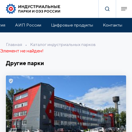
тия
АИП России
Цифровые продукты
Контакты
Главная
•
Каталог индустриальных парков
Элемент не найден!
Другие парки