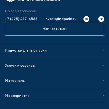
По всем вопросам:
+7 (495) 477-4568
invest@indparks.ru
Написать нам
Индустриальные парки
Парки по статусу
Услуги и сервисы
Парки по регионам
Услуги Ассоциации
Материалы
Услуги по локализации
Издания АИП
Мероприятия
Публикации СМИ и статьи
Мероприятия АИП
Материалы мероприятий