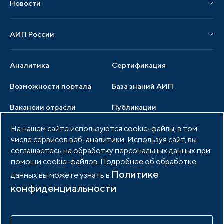
Новости
Мероприятия отрасли
Новости АИП
Нормативные правовые акты
АИП России
Новости отрасли
Образцы документов
Органы управления
Мониторинг
Аналитика
Сертификация
Члены ассоциации
Инвестиционный мониторинг
Возможности портала
База знаний АИП
Услуги ассоциации
Вакансии отрасли
Публикации
Документы АИП
Медиатека
На нашем сайте используются cookie-файлы, в том
Тендеры
Партнеры ассоциации
числе сервисов веб-аналитики. Используя сайт, вы
Членство в АИП
Войти в личный кабинет
Фото и видео
соглашаетесь на обработку персональных данных при
помощи cookie-файлов. Подробнее об обработке
Контакты
Политике
данных вы можете узнать в
конфиденциальности
© 2026 Портал индустриальных парков России
Политика обработки персональных данных