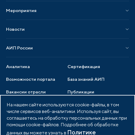
Мероприятия
Публикации СМИ и статьи
Мероприятия АИП
Материалы мероприятий
Новости
Мероприятия отрасли
Новости АИП
Нормативные правовые акты
АИП России
Новости отрасли
Образцы документов
Органы управления
Мониторинг
Аналитика
Сертификация
Члены ассоциации
Инвестиционный мониторинг
Возможности портала
База знаний АИП
Услуги ассоциации
Вакансии отрасли
Публикации
Документы АИП
Медиатека
На нашем сайте используются cookie-файлы, в том
Тендеры
Партнеры ассоциации
числе сервисов веб-аналитики. Используя сайт, вы
Членство в АИП
Войти в личный кабинет
Фото и видео
соглашаетесь на обработку персональных данных при
помощи cookie-файлов. Подробнее об обработке
Контакты
Политике
данных вы можете узнать в