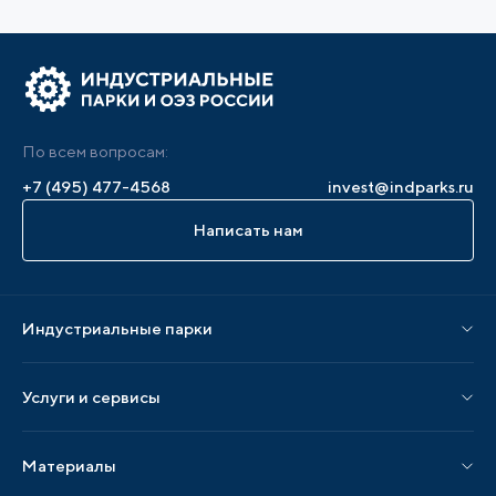
По всем вопросам:
+7 (495) 477-4568
invest@indparks.ru
Написать нам
Индустриальные парки
Парки по статусу
Услуги и сервисы
Парки по регионам
Услуги Ассоциации
Материалы
Услуги по локализации
Издания АИП