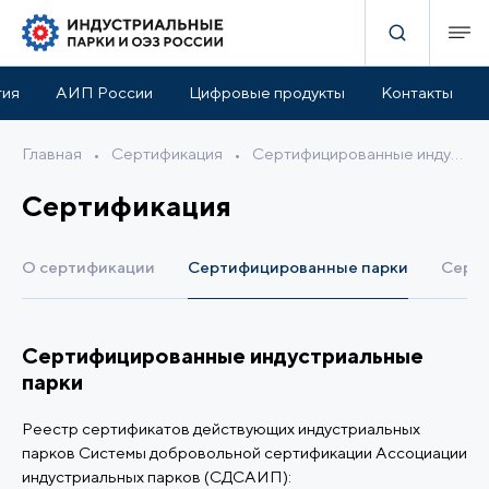
тия
АИП России
Цифровые продукты
Контакты
Главная
•
Сертификация
•
Сертифицированные индустриальные парки
Сертификация
О сертификации
Сертифицированные парки
Серти
Сертифицированные индустриальные
парки
Реестр сертификатов действующих индустриальных
парков Системы добровольной сертификации Ассоциации
индустриальных парков (СДСАИП):