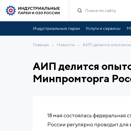
Индустриальные парки
Услуги и сервисы
М
Главная
•
Новости
•
АИП делится опытом н
АИП делится опыт
Минпромторга Рос
18 мая состоялась федеральная
России регулярно проводит для