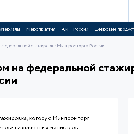
атериалы
Мероприятия
АИП России
Цифровые продук
а федеральной стажировке Минпромторга России
ом на федеральной стажи
сии
 стажировка, которую Минпромторг
 вновь назначенных министров