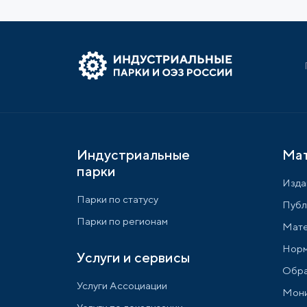
Индустриальные
Ма
парки
Изда
Парки по статусу
Публ
Парки по регионам
Мате
Норм
Услуги и сервисы
Обра
Услуги Ассоциации
Мони