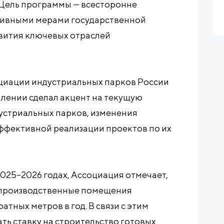
Цель программы — всесторонне
тивными мерами государственной
вития ключевых отраслей
циации индустриальных парков России
лении сделал акцент на текущую
устриальных парков, изменения
ффективной реализации проектов по их
2025–2026 годах, Ассоциация отмечает,
 производственные помещения
атных метров в год. В связи с этим
ь ставку на строительство готовых