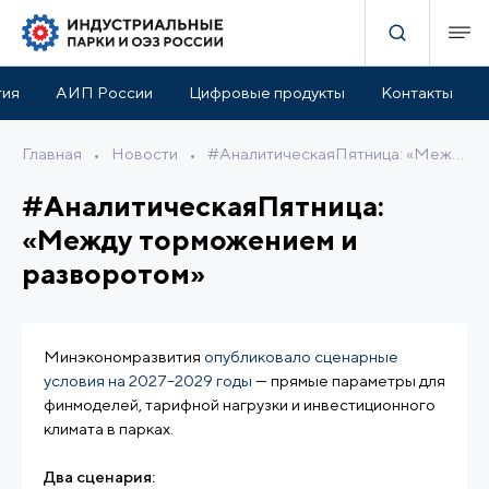
тия
АИП России
Цифровые продукты
Контакты
Главная
•
Новости
•
#АналитическаяПятница: «Между торможением и разворотом»
#АналитическаяПятница:
«Между торможением и
разворотом»
Минэкономразвития
опубликовало сценарные
условия на 2027–2029 годы
— прямые параметры для
финмоделей, тарифной нагрузки и инвестиционного
климата в парках.
Два сценария: