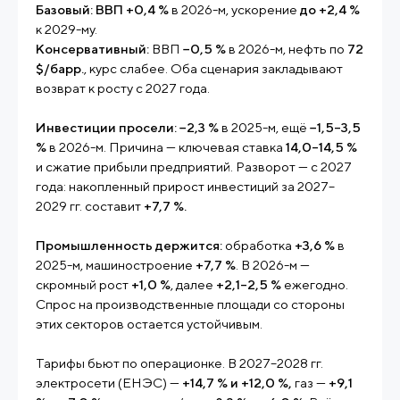
Базовый:
ВВП +0,4 %
в 2026-м, ускорение
до +2,4 %
к 2029-му.
Консервативный:
ВВП
−0,5 %
в 2026-м, нефть по
72
$/барр.
, курс слабее. Оба сценария закладывают
возврат к росту с 2027 года.
Инвестиции просели:
−2,3 %
в 2025-м, ещё
−1,5–3,5
%
в 2026-м. Причина — ключевая ставка
14,0–14,5 %
и сжатие прибыли предприятий. Разворот — с 2027
года: накопленный прирост инвестиций за 2027–
2029 гг. составит
+7,7 %.
Промышленность держится:
обработка
+3,6 %
в
2025-м, машиностроение
+7,7 %
. В 2026-м —
скромный рост
+1,0 %
, далее
+2,1–2,5 %
ежегодно.
Спрос на производственные площади со стороны
этих секторов остается устойчивым.
Тарифы бьют по операционке. В 2027–2028 гг.
электросети (ЕНЭС) —
+14,7 % и +12,0 %,
газ —
+9,1