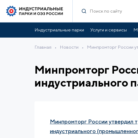
Индустриальные парки
Услуги и сервисы
М
Главная
•
Новости
•
Минпромторг России ут
Минпромторг Росси
индустриального п
Минпромторг России утвердил т
индустриального (промышленног