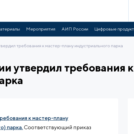
атериалы
Мероприятия
АИП России
Цифровые продук
вердил требования к мастер-плану индустриального парка
и утвердил требования к
арка
ребования к мастер-плану
о) парка.
Соответствующий приказ