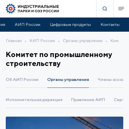
тия
АИП России
Цифровые продукты
Контакты
Главная
•
АИП России
•
Органы управления
•
Комитет по промышленному строительству
Комитет по промышленному
строительству
Об АИП России
Органы управления
Члены ассоци
Исполнительная дирекция
Правление АИП
Сертиф