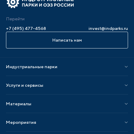
Перейти
+7 (495) 477-4568
invest@indparks.ru
Написать нам
Индустриальные парки
Парки по статусу
Услуги и сервисы
Парки по регионам
Услуги Ассоциации
Материалы
Услуги по локализации
Издания АИП
Мероприятия
Публикации СМИ и статьи
Мероприятия АИП