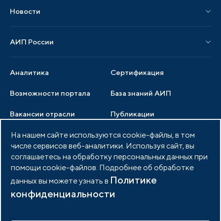
Материалы мероприятий
Новости
Мероприятия отрасли
Новости АИП
Нормативные правовые акты
АИП России
Новости отрасли
Образцы документов
Органы управления
Мониторинг
Аналитика
Сертификация
Члены ассоциации
Инвестиционный мониторинг
Возможности портала
База знаний АИП
Услуги ассоциации
Вакансии отрасли
Публикации
Документы АИП
Медиатека
На нашем сайте используются cookie-файлы, в том
Тендеры
Партнеры ассоциации
числе сервисов веб-аналитики. Используя сайт, вы
Членство в АИП
Войти в личный кабинет
Фото и видео
соглашаетесь на обработку персональных данных при
помощи cookie-файлов. Подробнее об обработке
Контакты
Политике
данных вы можете узнать в
конфиденциальности
© 2026 Портал индустриальных парков России