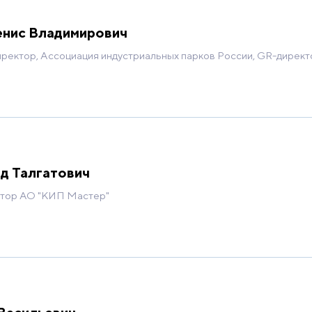
енис Владимирович
ректор, Ассоциация индустриальных парков России, GR-дирек
д Талгатович
ктор АО "КИП Мастер"