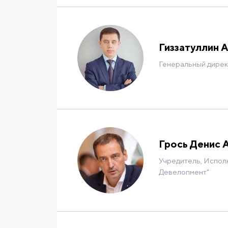
инвестиционных проектов Департ
проектов. 2014–2015 – Министерс
макроэкономического прогнозиро
Гиззатуллин 
заместителя директора Фонда раз
Генеральный дирек
Российского экспортного центра
экономического развития Росси
Российской Федерации. Включен 
Грось Денис 
Учредитель, Испол
Девелопмент"