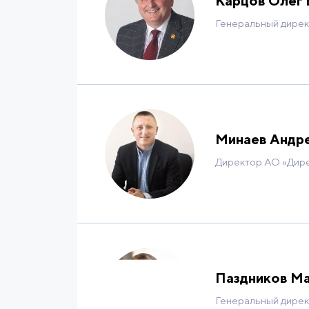
Карцов Олег 
Генеральный дире
Минаев Андр
Директор АО «Дире
Паздников Ма
Генеральный дире