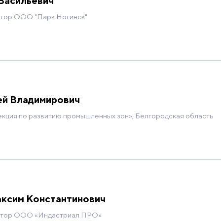
Васильевич
ктор ООО "Парк Ногинск"
ей Владимирович
кция по развитию промышленных зон», Белгородская область
ксим Константинович
ктор ООО «Индастриал ПРО»