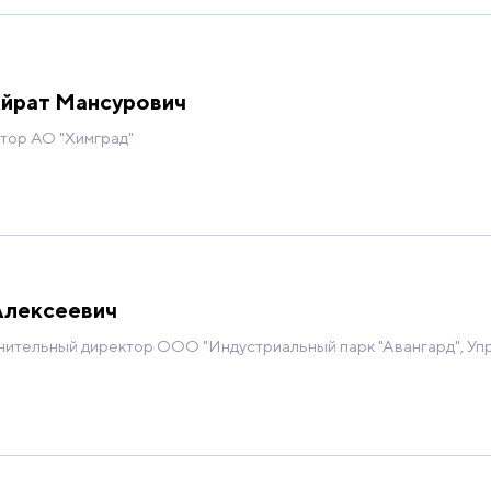
амента стратегического управления, государстве
тво промышленности и торговли РФ. Начальник отд
вания Департамента стратегического развития. 20
Айрат Мансурович
вития промышленности. с ноября 2019 занимает до
тор АО "Химград"
. Дополнительная информация: Награжден Благод
йской Федерации и Благодарностью Министра пром
в федеральный резерв управленческих кадров.
Алексеевич
нительный директор ООО "Индустриальный парк "Авангард", Уп