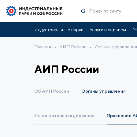
Индустриальные парки
Услуги и сервисы
М
Главная
•
АИП России
•
Органы управления
АИП России
Об АИП России
Органы управления
Исполнительная дирекция
Правление 