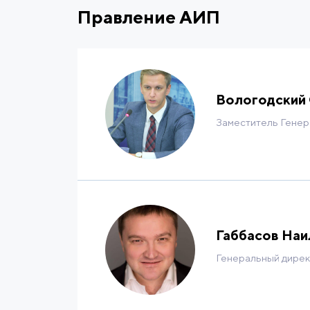
Правление АИП
Вологодский 
Заместитель Генер
Образование: 2010 г. – Финансов
управление». 2012 г. – Министер
2014 г. – Всероссийская академи
Повышение квалификации: 2011 г. 
Габбасов Наи
эффективности реализации госпрог
Генеральный дирек
деятельность: 2008–2009 – Proct
развития РФ. Специалист 1 разряд