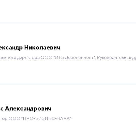
ександр Николаевич
ального директора ООО "ВТБ Девелопмент", Руководитель инд
с Александрович
ектор ООО "ПРО-БИЗНЕС-ПАРК"