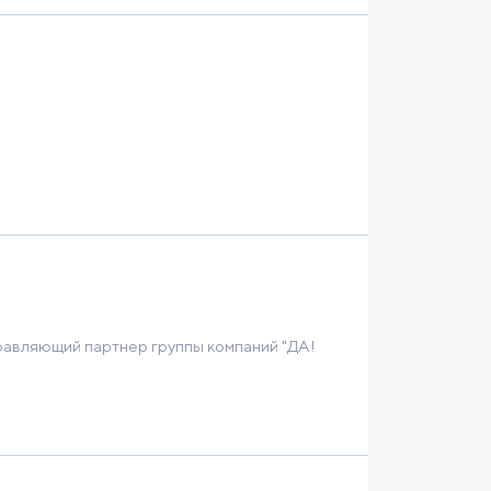
нных программ и инвестиционных
ела инвестиционной политики и
15-2019 занимал должность
лжность Вице-президента
арностью Министра
ышленности и торговли
равляющий партнер группы компаний "ДА!