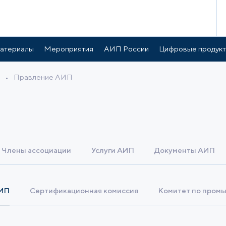
атериалы
Мероприятия
АИП России
Цифровые продук
•
Правление АИП
Члены ассоциации
Услуги АИП
Документы АИП
АИП
Сертификационная комиссия
Комитет по пром