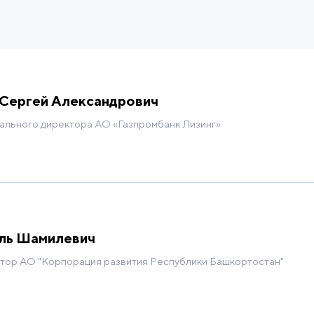
Сергей Александрович
ального директора АО «Газпромбанк Лизинг»
ая академия при Правительстве РФ, специалист «Го
ство экономического развития РФ, Высшие курсы ино
я внешней торговли, магистерская программа «Меж
– Проекты развития: жизненный курс, Внешэкономбан
ль Шамилевич
рамм, проектов и стратегий, École nationale d'admi
тор АО "Корпорация развития Республики Башкортостан"
er and Gamble, Департамент закупок. 2010–2014 – М
а, главный специалист эксперт, заместитель началь