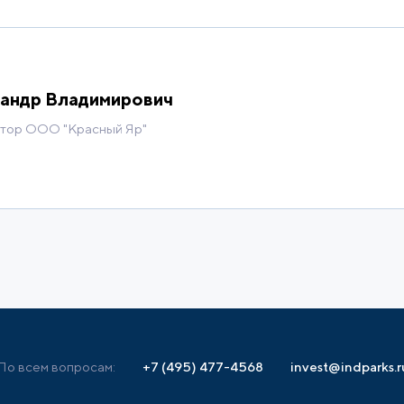
андр Владимирович
ктор ООО "Красный Яр"
По всем вопросам:
+7 (495) 477-4568
invest@indparks.r