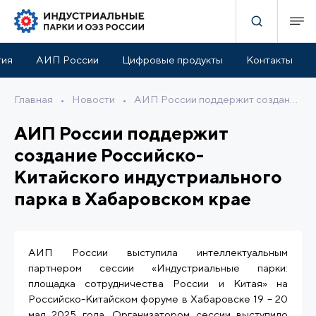
тия
АИП России
Цифровые продукты
Контакты
Главная
•
Новости
•
АИП России поддержит создание Российско-Китайского индустриального парка в Хабаровском крае
АИП России поддержит
создание Российско-
Китайского индустриального
парка в Хабаровском крае
АИП России выступила интеллектуальным
партнером сессии «Индустриальные парки:
площадка сотрудничества России и Китая» на
Российско-Китайском форуме в Хабаровске 19 – 20
мая 2025 года. Организатором сессии выступило