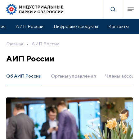
тия
АИП России
Цифровые продукты
Контакты
Главная
•
АИП России
АИП России
Об АИП России
Органы управления
Члены ассоци