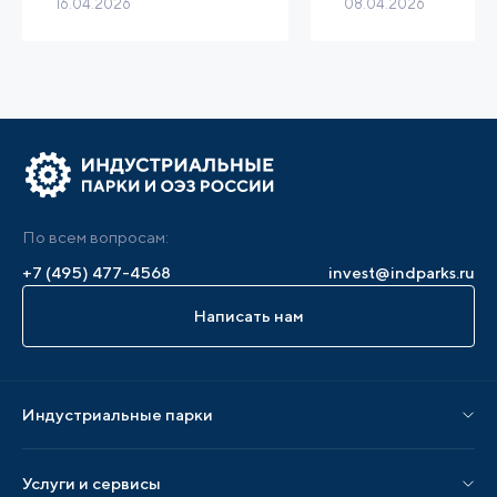
16.04.2026
08.04.2026
промышленно-
технологической
инфраструктуры
(индустриальных
парков, технопарк
бизнес-парков)
По всем вопросам:
+7 (495) 477-4568
invest@indparks.ru
Написать нам
Индустриальные парки
Парки по статусу
Услуги и сервисы
Парки по регионам