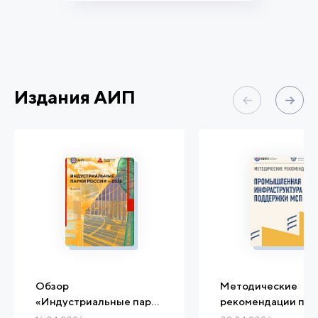
Издания АИП
Обзор
Методические
«Индустриальные парки
рекомендации по
и ОЭЗ России - 2026»
созданию