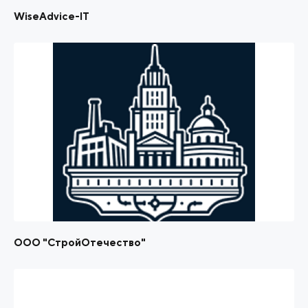
WiseAdvice-IT
ООО "СтройОтечество"